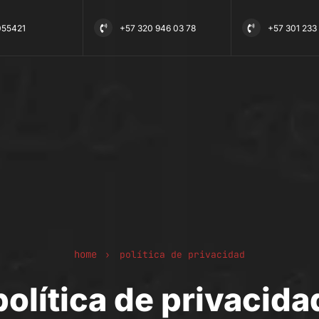
 055421
+57 320 946 03 78
+57 301 233 
home
›
política de privacidad
política de privacida