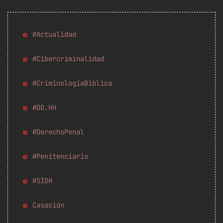
#Actualidad
#Cibercriminalidad
#CriminologíaBiblica
#DD.HH
#DerechoPenal
#Penitenciario
#SIDH
Casación