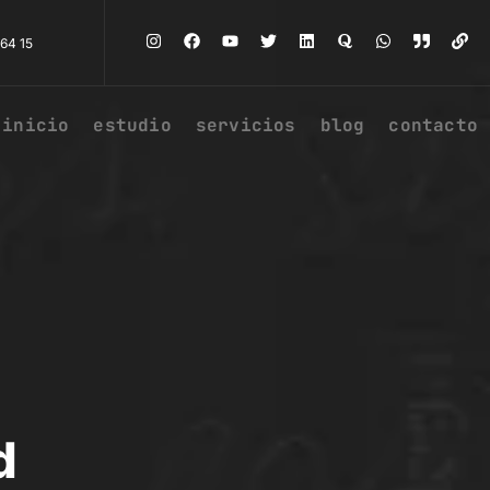
64 15
inicio
estudio
servicios
blog
contacto
d