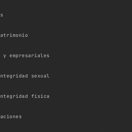
os
patrimonio
s y empresariales
integridad sexual
integridad física
taciones