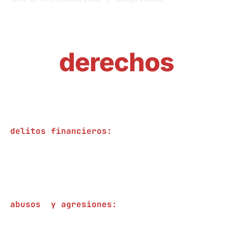
defendemos
sus
derechos
delitos financieros:
asesoramos y defendemo
relacionados
con fraude, el lavado de dinero y la malve
abusos y agresiones:
expertos en abordar 
violencia, asalto y delitos contra la int