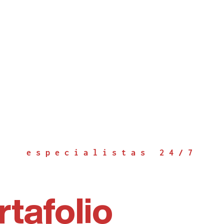
 055421
+57 320 946 03 78
+57 301 233 
especialistas 24/7
rtafolio
servic