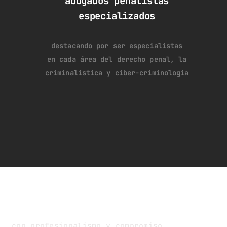
abogados penalistas
especializados
destacando por ser especialistas
en cada área del derecho penal, la
criminalística y ciber-criminología
con profesionalismo y compromiso